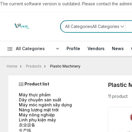
The current software version is outdated. Please contact the administ
All CategoriesAll Categories
All Categories
Profile
Vendors
News
Home
Products
Plastic Machinery
Product list
Plastic 
Máy thực phẩm
11 product
Dây chuyền sản xuất
Máy móc ngành xây dựng
Năng lượng mặt trời
Máy nông nghiệp
Linh phụ kiện máy
农业设备
生产线