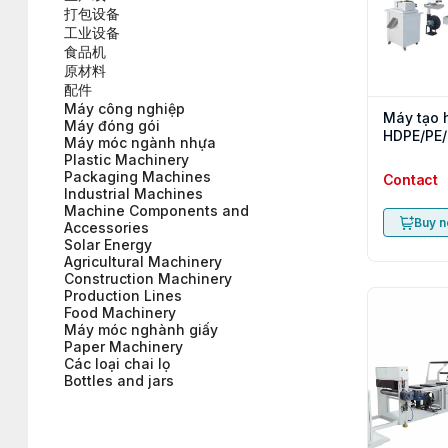
打包设备
工业设备
食品机
原材料
配件
Máy công nghiệp
Máy tạo 
Máy đóng gói
HDPE/PE
Máy móc ngành nhựa
Plastic Machinery
Packaging Machines
Contact
Industrial Machines
Machine Components and
Buy 
Accessories
Solar Energy
Agricultural Machinery
Construction Machinery
Production Lines
Food Machinery
Máy móc nghành giấy
Paper Machinery
Các loại chai lọ
Bottles and jars