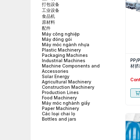
打包设备
工业设备
食品机
原材料
配件
Máy công nghiệp
Máy đóng gói
Máy móc ngành nhựa
Plastic Machinery
Packaging Machines
PP
Industrial Machines
材挤
Machine Components and
Accessories
Solar Energy
Con
Agricultural Machinery
Construction Machinery
Production Lines
Food Machinery
Máy móc nghành giấy
Paper Machinery
Các loại chai lọ
Bottles and jars