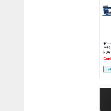
有一
产线
PB
速联
Con