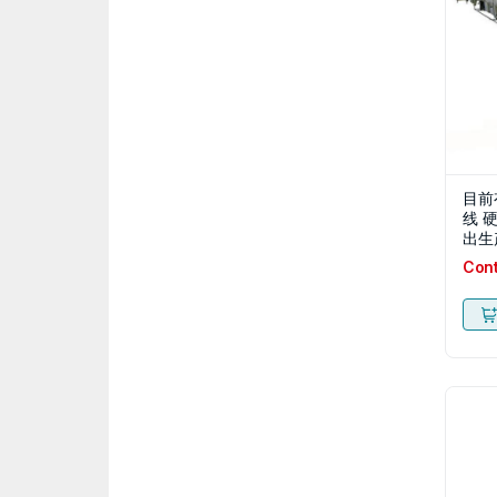
目前
线 
出生
Con