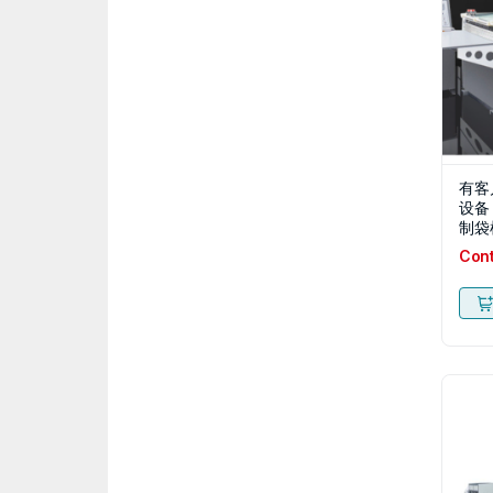
有客
设备
制袋
Con