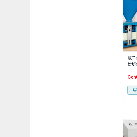
腻子
粉砂
Con