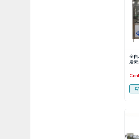
全自
发素
Con