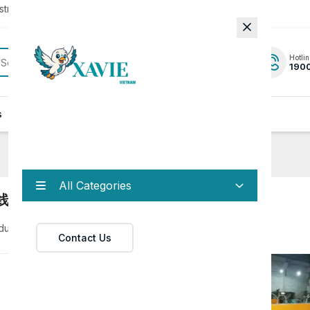
rator to update to the latest version.
Hotlin
190
s
News
Contact
All Categories
线
duct
Contact Us