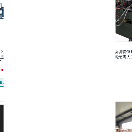
位厂长需购两台“可降解餐盒生
切管机倒角机生产线自动切管倒
 玉米淀粉碳酸钙pp聚乳酸
生产线全自动送料精度高无需人
AT一次性餐盒成型机”请卖家极
系
tact
Contact
Buy now
Buy now