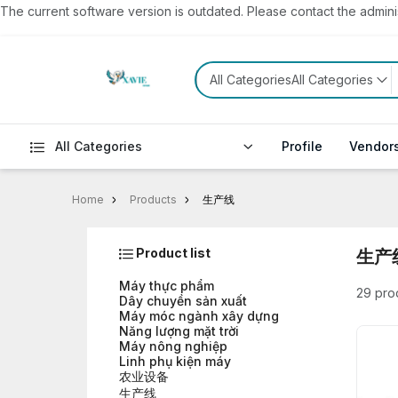
The current software version is outdated. Please contact the administ
All CategoriesAll Categories
All Categories
Profile
Vendor
Home
Products
生产线
Product list
生产
Máy thực phẩm
29 pro
Dây chuyền sản xuất
Máy móc ngành xây dựng
Năng lượng mặt trời
Máy nông nghiệp
Linh phụ kiện máy
农业设备
生产线