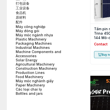
打包设备
工业设备
食品机
原材料
配件
Máy công nghiệp
Tấm pin m
Máy đóng gói
Trina 45
Máy móc ngành nhựa
144 Mô-đ
Plastic Machinery
Mono
Packaging Machines
Contact
Industrial Machines
Machine Components and
Buy 
Accessories
Solar Energy
Agricultural Machinery
Construction Machinery
Production Lines
Food Machinery
Máy móc nghành giấy
Paper Machinery
Các loại chai lọ
Bottles and jars