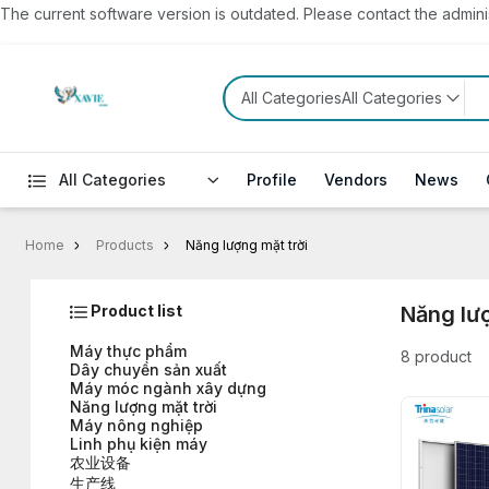
The current software version is outdated. Please contact the administ
All CategoriesAll Categories
All Categories
Profile
Vendors
News
Home
Products
Năng lượng mặt trời
Product list
Năng lượ
Máy thực phẩm
8 product
Dây chuyền sản xuất
Máy móc ngành xây dựng
Năng lượng mặt trời
Máy nông nghiệp
Linh phụ kiện máy
农业设备
生产线