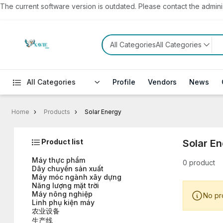
The current software version is outdated. Please contact the administ
All CategoriesAll Categories
All Categories
Profile
Vendors
News
Home
Products
Solar Energy
Product list
Solar E
Máy thực phẩm
0 product
Dây chuyền sản xuất
Máy móc ngành xây dựng
Năng lượng mặt trời
Máy nông nghiệp
No pr
Linh phụ kiện máy
农业设备
生产线