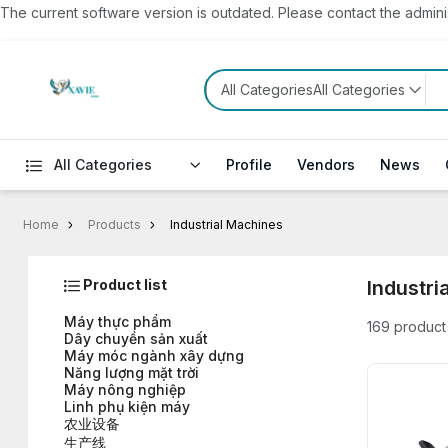
The current software version is outdated. Please contact the administ
All CategoriesAll Categories
All Categories
Profile
Vendors
News
Home
Products
Industrial Machines
Product list
Industri
Máy thực phẩm
169 product
Dây chuyền sản xuất
Máy móc ngành xây dựng
Năng lượng mặt trời
Máy nông nghiệp
Linh phụ kiện máy
农业设备
生产线