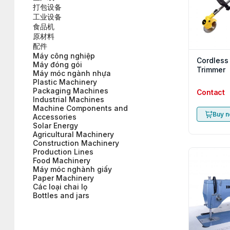
打包设备
工业设备
食品机
原材料
配件
Máy công nghiệp
Cordless
Máy đóng gói
Trimmer
Máy móc ngành nhựa
Plastic Machinery
Packaging Machines
Contact
Industrial Machines
Machine Components and
Buy 
Accessories
Solar Energy
Agricultural Machinery
Construction Machinery
Production Lines
Food Machinery
Máy móc nghành giấy
Paper Machinery
Các loại chai lọ
Bottles and jars