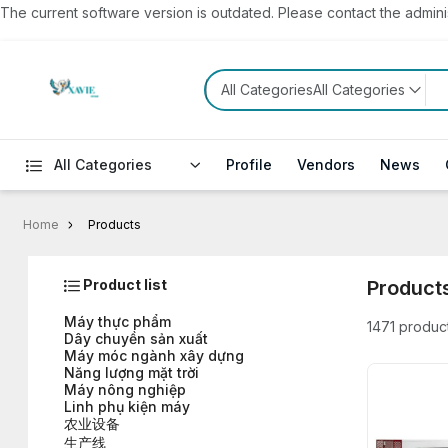
The current software version is outdated. Please contact the administ
All CategoriesAll Categories
All Categories
Profile
Vendors
News
Home
Products
Product list
Product
Máy thực phẩm
1471 produc
Dây chuyền sản xuất
Máy móc ngành xây dựng
Năng lượng mặt trời
Máy nông nghiệp
Linh phụ kiện máy
农业设备
生产线