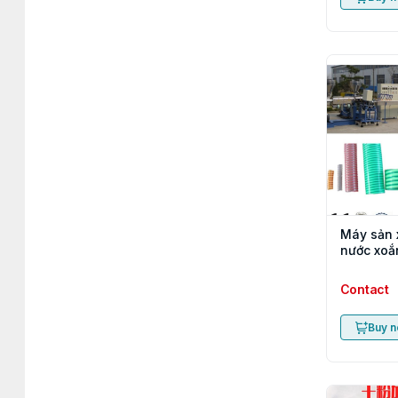
Máy sản 
nước xoắ
Contact
Buy 