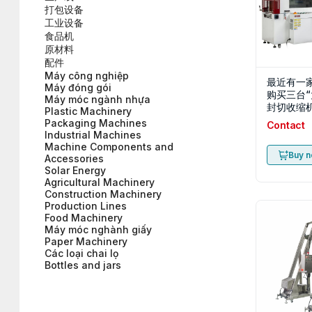
打包设备
工业设备
食品机
原材料
配件
Máy công nghiệp
最近有一
Máy đóng gói
购买三台
Máy móc ngành nhựa
封切收缩
Plastic Machinery
装机边封
Packaging Machines
Contact
联系
Industrial Machines
Machine Components and
Buy 
Accessories
Solar Energy
Agricultural Machinery
Construction Machinery
Production Lines
Food Machinery
Máy móc nghành giấy
Paper Machinery
Các loại chai lọ
Bottles and jars