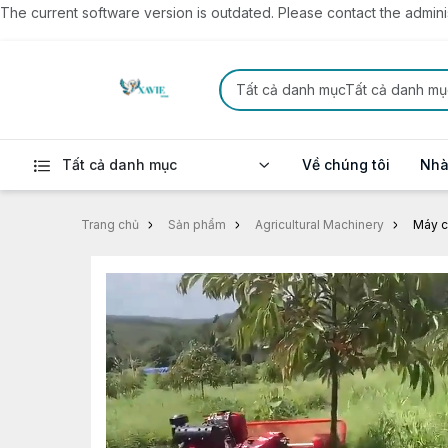
The current software version is outdated. Please contact the administ
Tất cả danh mụcTất cả danh mụ
Tất cả danh mục
Về chúng tôi
Nhà
Trang chủ
Sản phẩm
Agricultural Machinery
Máy cắ