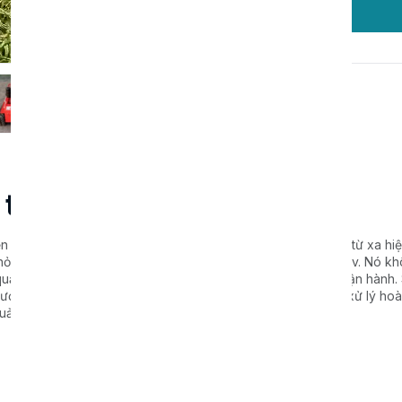
Đặt hàng
 từ xa
iền cỏ tiên tiến. Sản phẩm này sử dụng công nghệ điều khiển từ xa hiệ
nhỏ từ xa trong các khu vườn, vườn cây ăn quả, đất hoang, v.v. Nó kh
quả công việc, chất lượng công việc và an toàn cho người vận hành.
được thiết kế độc đáo, dày dặn, làm từ thép mangan, có thể xử lý ho
uả nghiền và kéo dài đáng kể tuổi thọ sản phẩm.