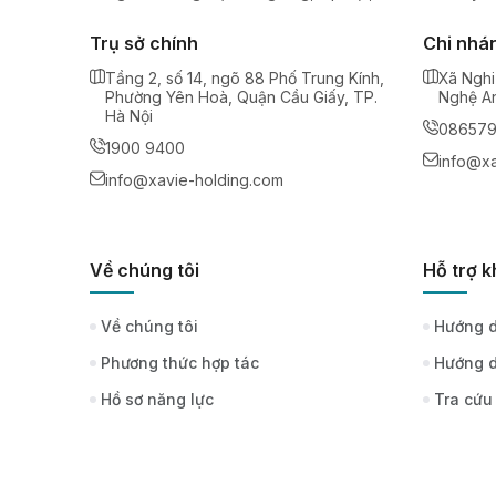
Trụ sở chính
Chi nhá
Tầng 2, số 14, ngõ 88 Phố Trung Kính,
Xã Nghi
Phường Yên Hoà, Quận Cầu Giấy, TP.
Nghệ A
Hà Nội
08657
1900 9400
info@xa
info@xavie-holding.com
Về chúng tôi
Hỗ trợ 
Về chúng tôi
Hướng d
Phương thức hợp tác
Hướng d
Hồ sơ năng lực
Tra cứu