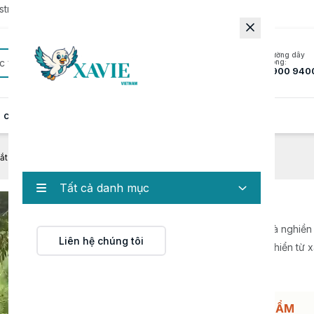
rator to update to the latest version.
Đường dây
c
nóng:
1900 940
 cung cấp
Hồ sơ năng lực
Tin tức
Liên hệ
t cỏ điều khiển từ xa
Tất cả danh mục
Máy cắt cỏ điều khiển từ xa
Máy cắt cỏ điều khiển từ xa là thiết bị cắt cỏ và nghiền
Liên hệ chúng tôi
tiến. Sản phẩm này sử dụng công nghệ điều khiển từ x
đại, có thể thực hiện cắt, nghiền cỏ
HỖ TRỢ ĐẶT HÀNG/BÁO GIÁ SẢN PHẨM