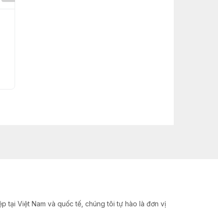
Máy đóng gói màng
Máy Đóng Gói Hộp
film dưới
Carton Tự Động
Liên hệ
Liên hệ
Mua ngay
Mua ngay
 tại Việt Nam và quốc tế, chúng tôi tự hào là đơn vị