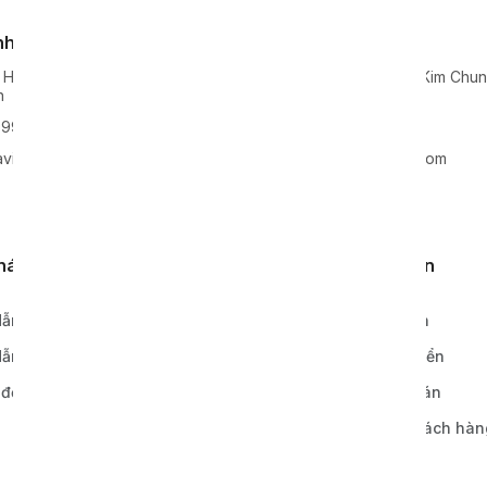
nh Nghệ An
Kho xưởng
 Hoa, Huyện Nghi Lộc, Tỉnh
Lô 2, KCN Lai Xá, Xã Kim Chu
n
Hoài Đức, TP Hà Nội
99938
0968811777
vie-holding.com
info@xavie-holding.com
khách hàng
Quy định, điều khoản
ẫn đặt hàng
Chính sách bảo hành
ẫn thanh toán
Chính sách vận chuyển
 đơn hàng
Chính sách thanh toán
Bảo mật thông tin khách hàn