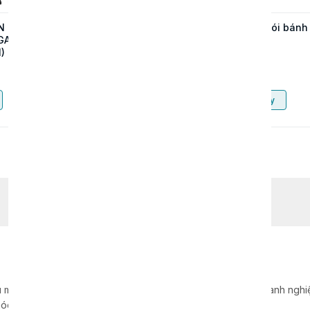
N CHỮ
MÁY DẬP ĐỨNG TỰ
Máy đóng gói bánh
GAR
ĐỘNG UN-55T – GIẢI
mì
)
PHÁP SẢN XUẤT
KHAY HỘP NHÔM
Liên hệ
Liên hệ
TỐC ĐỘ CAO
Mua ngay
Mua ngay
 máy móc, dây chuyền, thiết bị sản xuất cho hàng nghìn doanh nghiệp
óc hàng đầu tại Việt Nam.