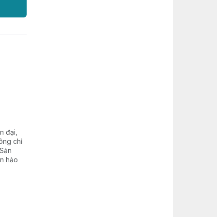
n đại,
ông chỉ
 Sản
àn hảo