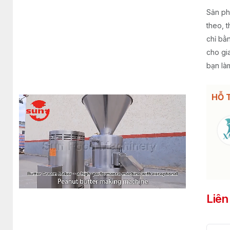
Sản ph
theo, 
chỉ bằ
cho gia
bạn là
HỖ 
Liên