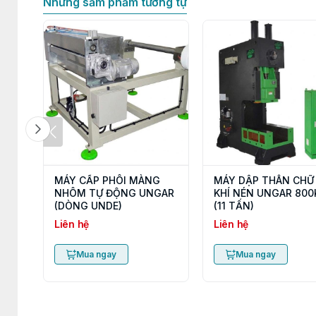
Những sảm phẩm tương tự
MÁY CẤP PHÔI MÀNG
MÁY DẬP THÂN CHỮ
NHÔM TỰ ĐỘNG UNGAR
KHÍ NÉN UNGAR 800
(DÒNG UNDE)
(11 TẤN)
Liên hệ
Liên hệ
Mua ngay
Mua ngay