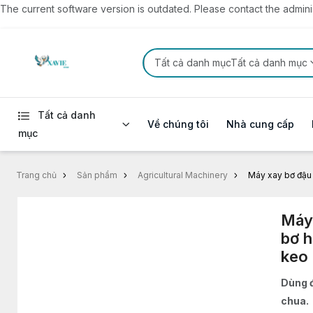
The current software version is outdated. Please contact the administ
Tất cả danh mụcTất cả danh mục
Tất cả danh
Về chúng tôi
Nhà cung cấp
mục
Trang chủ
Sản phẩm
Agricultural Machinery
Máy xay bơ đậu 
Máy
bơ h
keo 
Dùng đ
chua.