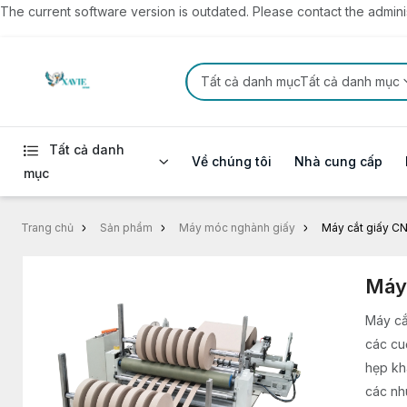
The current software version is outdated. Please contact the administ
Tất cả danh mụcTất cả danh mục
Tất cả danh
Về chúng tôi
Nhà cung cấp
mục
Trang chủ
Sản phẩm
Máy móc nghành giấy
Máy cắt giấy CN
Máy 
Máy cắ
các cu
hẹp kh
các nh