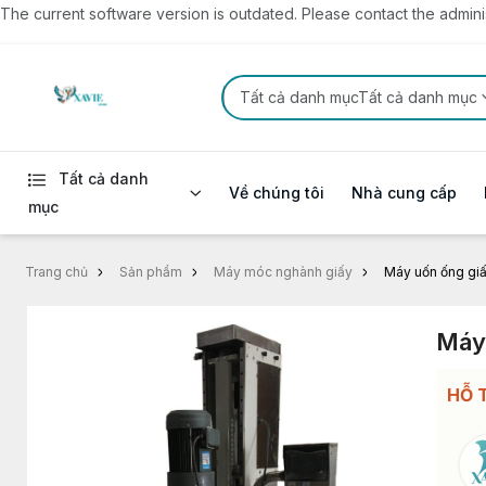
The current software version is outdated. Please contact the administ
Tất cả danh mụcTất cả danh mục
Tất cả danh
Về chúng tôi
Nhà cung cấp
mục
Trang chủ
Sản phẩm
Máy móc nghành giấy
Máy uốn ống gi
Máy
HỖ 