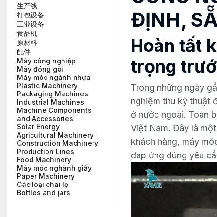
生产线
ĐỊNH, S
打包设备
工业设备
食品机
Hoàn tất 
原材料
配件
trọng trư
Máy công nghiệp
Máy đóng gói
Máy móc ngành nhựa
Plastic Machinery
Trong những ngày gần
Packaging Machines
nghiệm thu kỹ thuật 
Industrial Machines
Machine Components
ở nước ngoài. Toàn b
and Accessories
Solar Energy
Việt Nam. Đây là một
Agricultural Machinery
khách hàng, máy móc c
Construction Machinery
Production Lines
đáp ứng đúng yêu cầu
Food Machinery
Máy móc nghành giấy
Paper Machinery
Các loại chai lọ
Bottles and jars