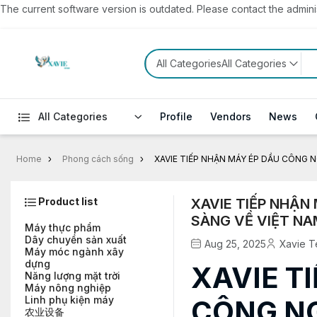
The current software version is outdated. Please contact the administ
All CategoriesAll Categories
All Categories
Profile
Vendors
News
Home
Phong cách sống
XAVIE TIẾP NHẬN MÁY ÉP DẦU CÔNG N
Product list
XAVIE TIẾP NHẬN
SÀNG VỀ VIỆT NA
Máy thực phẩm
Dây chuyền sản xuất
Aug 25, 2025
Xavie T
Máy móc ngành xây
dựng
XAVIE T
Năng lượng mặt trời
Máy nông nghiệp
Linh phụ kiện máy
CÔNG NG
农业设备