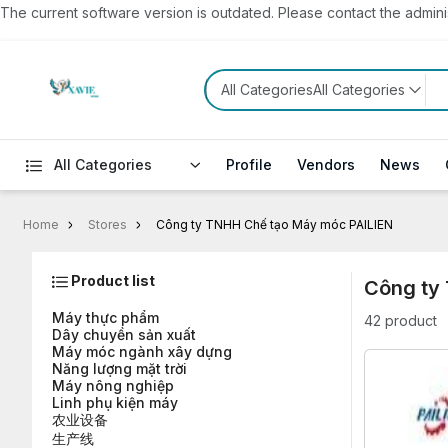
The current software version is outdated. Please contact the administ
All CategoriesAll Categories
All Categories
Profile
Vendors
News
Home
Stores
Công ty TNHH Chế tạo Máy móc PAILIEN
Product list
Công ty
Máy thực phẩm
42 product
Dây chuyền sản xuất
Máy móc ngành xây dựng
Năng lượng mặt trời
Máy nông nghiệp
Linh phụ kiện máy
农业设备
生产线