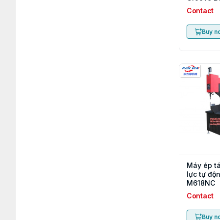
Machine
Contact
Buy n
Máy ép tá
lực tự độ
M618NC
Contact
Buy n