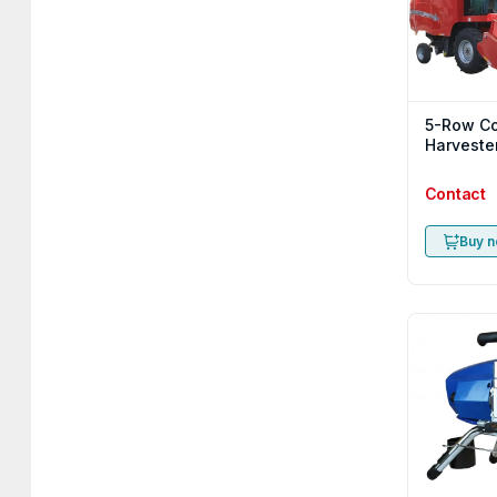
5-Row C
Harveste
Contact
Buy 