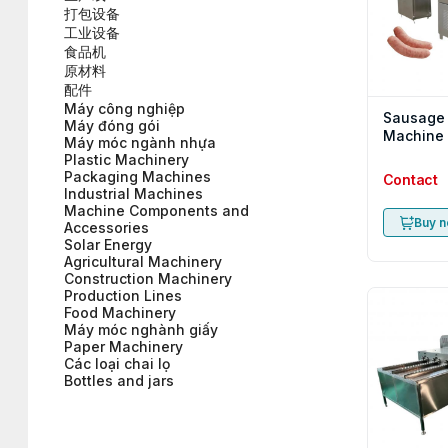
打包设备
工业设备
食品机
原材料
配件
Máy công nghiệp
Sausage 
Máy đóng gói
Machine
Máy móc ngành nhựa
Plastic Machinery
Packaging Machines
Contact
Industrial Machines
Machine Components and
Buy 
Accessories
Solar Energy
Agricultural Machinery
Construction Machinery
Production Lines
Food Machinery
Máy móc nghành giấy
Paper Machinery
Các loại chai lọ
Bottles and jars