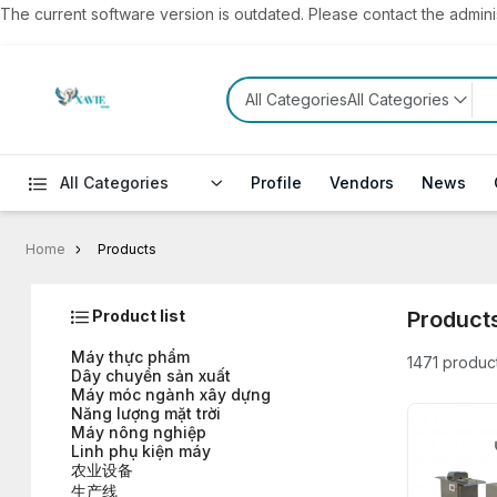
The current software version is outdated. Please contact the administ
All CategoriesAll Categories
All Categories
Profile
Vendors
News
Home
Products
Product list
Product
Máy thực phẩm
1471 produc
Dây chuyền sản xuất
Máy móc ngành xây dựng
Năng lượng mặt trời
Máy nông nghiệp
Linh phụ kiện máy
农业设备
生产线